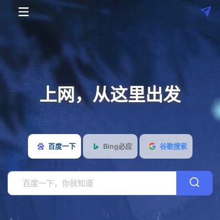
上网，从这里出发
搜
索
常
百度一下
Bing必应
谷歌搜索
用
在
导
线
社
航
影
交
工
视
&
具
开