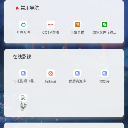
存
发
常用导航
储
哔哩哔哩
CCTV直播
斗鱼直播
微信文件传输助
手
在线影视
可乐影视（导
feikuai
优质资源库
短剧库
航）
抖音